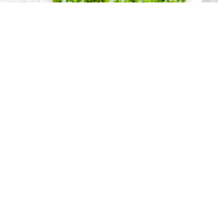
Thiewinkelstraat 14, 3560 Lummen
0477/ 306 825
info@lesfoliesdevalerie.be
BTW: BE0525920538
Fortis BE 79 2350 0677 2733